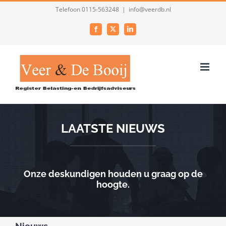
Ga
Telefoon 0115-563248
|
info@veerdb.nl
naar
Facebook
X
LinkedIn
inhoud
LAATSTE NIEUWS
Onze deskundigen houden u graag op de
hoogte.