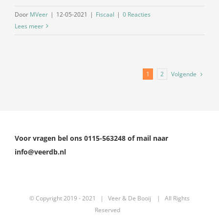
Door
MVeer
|
12-05-2021
|
Fiscaal
|
0 Reacties
Lees meer
Volgende
1
2
Voor vragen bel ons 0115-563248 of mail naar
info@veerdb.nl
© Copyright 2019 - 2021 | Veer & De Booij | All Rights
Reserved