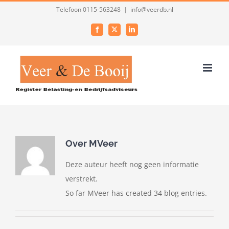
Ga
Telefoon 0115-563248
|
info@veerdb.nl
naar
Facebook
X
LinkedIn
inhoud
Over
MVeer
Deze auteur heeft nog geen informatie
verstrekt.
So far MVeer has created 34 blog entries.