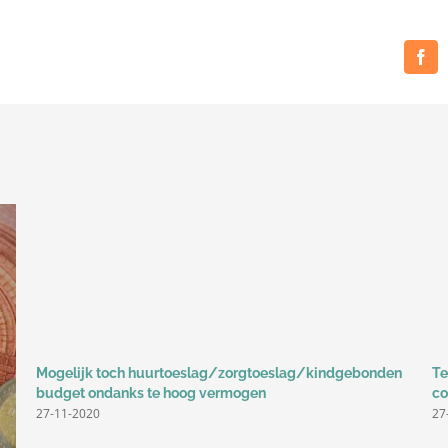
toepassing
vanwege
Fac
niet
meetellen
bijkomstige
prestaties
Mogelijk toch huurtoeslag/zorgtoeslag/kindgebonden
Te
budget ondanks te hoog vermogen
co
27-11-2020
27