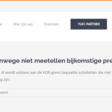
e
Wie zijn wij
Diensten
YUKI PARTNER
nwege niet meetellen bijkomstige pre
n of wordt voldaan aan de KOR-grens bepaalde activiteiten die niet t
g zijn.
voor
hakeld
KOR
sneller
van