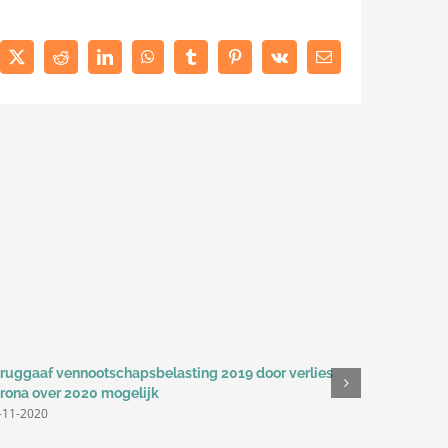
ebook
X
Reddit
LinkedIn
WhatsApp
Tumblr
Pinterest
Vk
E-
mail
ruggaaf vennootschapsbelasting 2019 door verlies
Meer moge
rona over 2020 mogelijk
verstrekk
-11-2020
27-11-2020