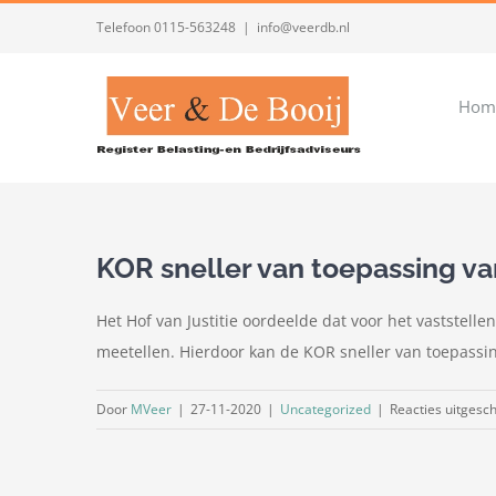
Ga
Telefoon 0115-563248
|
info@veerdb.nl
naar
inhoud
Hom
KOR sneller van toepassing va
Het Hof van Justitie oordeelde dat voor het vaststelle
meetellen. Hierdoor kan de KOR sneller van toepassin
Door
MVeer
|
27-11-2020
|
Uncategorized
|
Reacties uitgesc